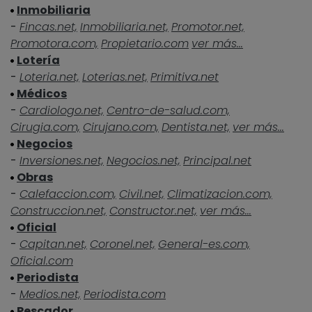
Inmobiliaria
-
Fincas.net,
Inmobiliaria.net,
Promotor.net,
Promotora.com,
Propietario.com
ver más...
Lotería
-
Loteria.net,
Loterias.net,
Primitiva.net
Médicos
-
Cardiologo.net,
Centro-de-salud.com,
Cirugia.com,
Cirujano.com,
Dentista.net,
ver más...
Negocios
-
Inversiones.net,
Negocios.net,
Principal.net
Obras
-
Calefaccion.com,
Civil.net,
Climatizacion.com,
Construccion.net,
Constructor.net,
ver más...
Oficial
-
Capitan.net,
Coronel.net,
General-es.com,
Oficial.com
Periodista
-
Medios.net,
Periodista.com
Pescador