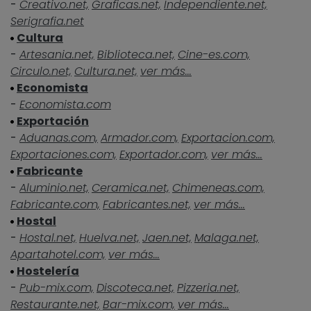
-
Creativo.net,
Graficas.net,
Independiente.net,
Serigrafia.net
Cultura
-
Artesania.net,
Biblioteca.net,
Cine-es.com,
Circulo.net,
Cultura.net,
ver más...
Economista
-
Economista.com
Exportación
-
Aduanas.com,
Armador.com,
Exportacion.com,
Exportaciones.com,
Exportador.com,
ver más...
Fabricante
-
Aluminio.net,
Ceramica.net,
Chimeneas.com,
Fabricante.com,
Fabricantes.net,
ver más...
Hostal
-
Hostal.net,
Huelva.net,
Jaen.net,
Malaga.net,
Apartahotel.com,
ver más...
Hostelería
-
Pub-mix.com,
Discoteca.net,
Pizzeria.net,
Restaurante.net,
Bar-mix.com,
ver más...